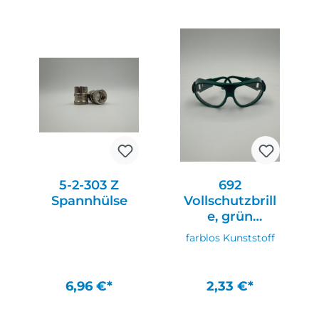
In den Warenkorb
In den Warenkorb
5-2-303 Z
692
Spannhülse
Vollschutzbrill
e, grün
66*56mm
farblos Kunststoff
6,96 €*
2,33 €*
In den Warenkorb
In den Warenkorb