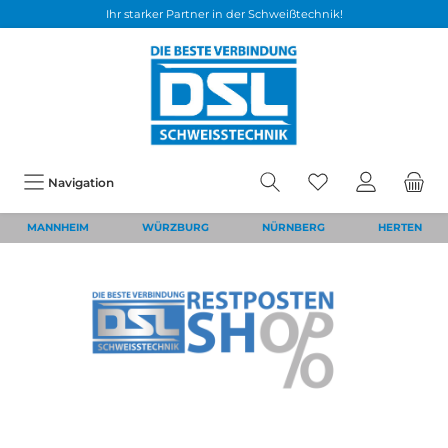
Ihr starker Partner in der Schweißtechnik!
Navigation
MANNHEIM
WÜRZBURG
NÜRNBERG
HERTEN