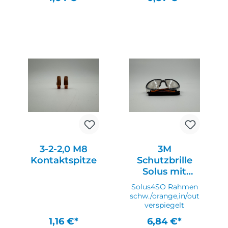
In den Warenkorb
In den Warenkorb
3-2-2,0 M8
3M
Kontaktspitze
Schutzbrille
Solus mit
Mikrofaserbeu
Solus4SO Rahmen
tel
schw./orange,in/out
verspiegelt
1,16 €*
6,84 €*