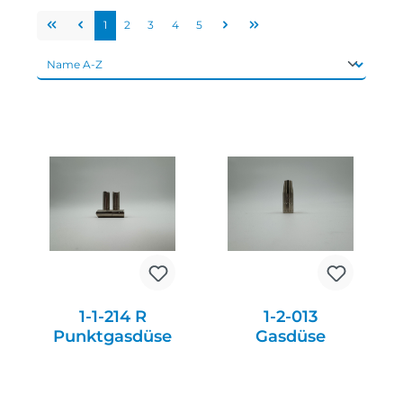
1
2
3
4
5
1-1-214 R
1-2-013
Punktgasdüse
Gasdüse